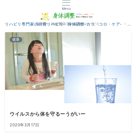
Menu
脳卒中・神経難病等の保険外リハビリ
リハビリ専門家の自費リハビリ 身体調整-カラ・コロ・ケア-
医
健康
ウイルスから体を守るーうがいー
2020年3月17日